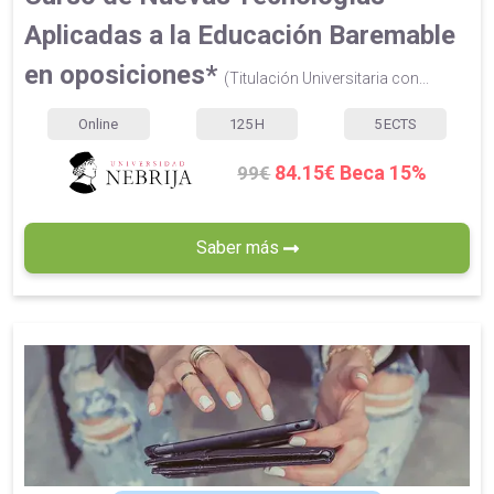
Aplicadas a la Educación Baremable
en oposiciones*
(Titulación Universitaria con...
Online
125
H
5
ECTS
84.15€ Beca 15%
99€
Saber más