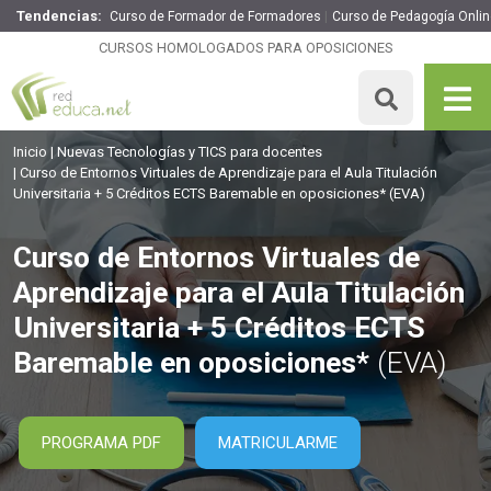
Tendencias:
Curso de Formador de Formadores
Curso de Pedagogía Onlin
Curso de Entornos Virtuales de Aprendizaje para el Aula
Titulación Universitaria + 5 Créditos ECTS Baremable en
CURSOS HOMOLOGADOS PARA OPOSICIONES
oposiciones*
99€
84.15€
125 H
5 ECTS
MATRICULARME
Inicio
Nuevas Tecnologías y TICS para docentes
Curso de Entornos Virtuales de Aprendizaje para el Aula Titulación
Universitaria + 5 Créditos ECTS Baremable en oposiciones*
(EVA)
Curso de Entornos Virtuales de
Aprendizaje para el Aula Titulación
Universitaria + 5 Créditos ECTS
Baremable en oposiciones*
(EVA)
PROGRAMA PDF
MATRICULARME