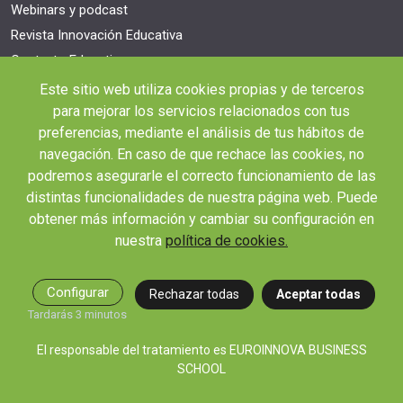
Webinars y podcast
Revista Innovación Educativa
Contexto Educativo
Este sitio web utiliza cookies propias y de terceros
Desistir contrato aquí
para mejorar los servicios relacionados con tus
Tienes 14 días desde tu matriculación para cancelar sin coste y recibir el
reembolso completo.
preferencias, mediante el análisis de tus hábitos de
navegación. En caso de que rechace las cookies, no
podremos asegurarle el correcto funcionamiento de las
distintas funcionalidades de nuestra página web. Puede
obtener más información y cambiar su configuración en
nuestra
política de cookies.
© 2026 RED EDUCA
Configurar
Rechazar todas
Aceptar todas
Tardarás 3 minutos
El responsable del tratamiento es EUROINNOVA BUSINESS
|
|
|
SCHOOL
Aviso Legal
Condiciones de Matriculación
Política de Privacidad
Política de
|
Cookies
Canal de denuncias