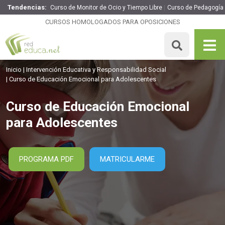
Tendencias:
Curso de Monitor de Ocio y Tiempo Libre
Curso de Pedagogía 
Curso de Educación Emocional para Adolescentes
CURSOS HOMOLOGADOS PARA OPOSICIONES
260€
221€
200 H
MATRICULARME
Inicio
Intervención Educativa y Responsabilidad Social
Curso de Educación Emocional para Adolescentes
Curso de Educación Emocional
para Adolescentes
PROGRAMA PDF
MATRICULARME