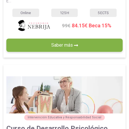
E...
Online
125
H
5
ECTS
84.15€ Beca 15%
99€
Saber más
Intervención Educativa y Responsabilidad Social
Curso de Desarrollo Psicológico