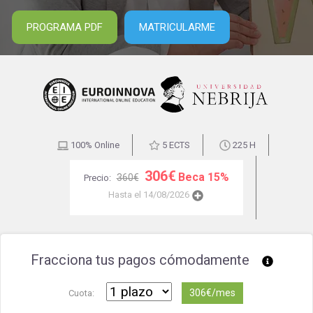
PROGRAMA PDF
MATRICULARME
100% Online
5 ECTS
225 H
306€
Beca 15%
360€
Precio:
Hasta el 14/08/2026
Fracciona tus pagos cómodamente
306€/mes
Cuota: