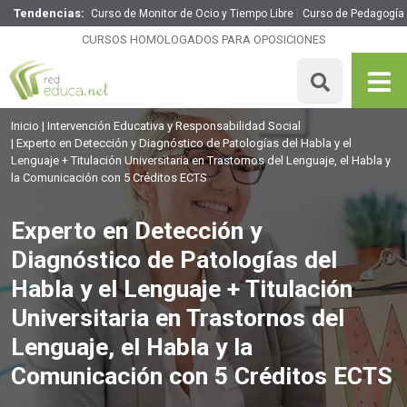
Tendencias:
Curso de Monitor de Ocio y Tiempo Libre
Curso de Pedagogía 
Experto en Detección y Diagnóstico de Patologías del
Habla y el Lenguaje + Titulación Universitaria en
CURSOS HOMOLOGADOS PARA OPOSICIONES
Trastornos del Lenguaje, el Habla y la Comunicación con 5
Créditos ECTS
360€
306€
225 H
5 ECTS
Inicio
Intervención Educativa y Responsabilidad Social
Experto en Detección y Diagnóstico de Patologías del Habla y el
MATRICULARME
Lenguaje + Titulación Universitaria en Trastornos del Lenguaje, el Habla y
la Comunicación con 5 Créditos ECTS
Experto en Detección y
Diagnóstico de Patologías del
Habla y el Lenguaje + Titulación
Universitaria en Trastornos del
Lenguaje, el Habla y la
Comunicación con 5 Créditos ECTS