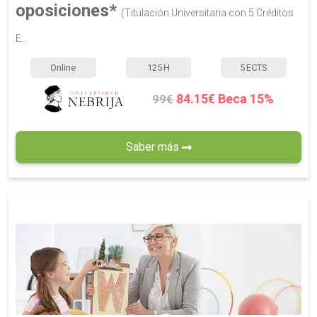
oposiciones*
(Titulación Universitaria con 5 Créditos
E...
Online
125
H
5
ECTS
84.15€ Beca 15%
99€
Saber más