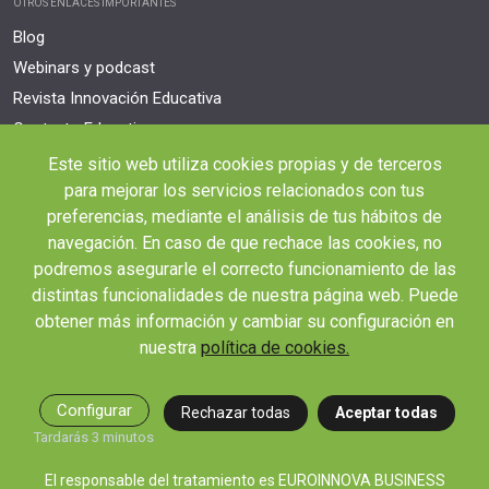
OTROS ENLACES IMPORTANTES
Blog
Webinars y podcast
Revista Innovación Educativa
Contexto Educativo
Este sitio web utiliza cookies propias y de terceros
Desistir contrato aquí
para mejorar los servicios relacionados con tus
Tienes 14 días desde tu matriculación para cancelar sin coste y recibir el
reembolso completo.
preferencias, mediante el análisis de tus hábitos de
navegación. En caso de que rechace las cookies, no
podremos asegurarle el correcto funcionamiento de las
distintas funcionalidades de nuestra página web. Puede
obtener más información y cambiar su configuración en
nuestra
política de cookies.
© 2026 RED EDUCA
Configurar
Rechazar todas
Aceptar todas
Tardarás 3 minutos
El responsable del tratamiento es EUROINNOVA BUSINESS