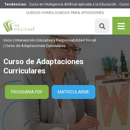
Tendencias:
Curso en Inteligencia Artificial aplicada a la Educación
Curso 
Curso de Adaptaciones Curriculares
CURSOS HOMOLOGADOS PARA OPOSICIONES
260€
221€
200 H
MATRICULARME
Inicio
Intervención Educativa y Responsabilidad Social
Curso de Adaptaciones Curriculares
Curso de Adaptaciones
Curriculares
PROGRAMA PDF
MATRICULARME