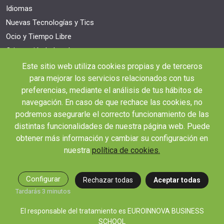
Idiomas
Nuevas Tecnologías y Tics
Ocio y Tiempo Libre
Orientación Laboral
Responsabilidad Social e Intervención
Este sitio web utiliza cookies propias y de terceros
para mejorar los servicios relacionados con tus
Salud y Actividad Física
preferencias, mediante el análisis de tus hábitos de
OTROS ENLACES IMPORTANTES
navegación. En caso de que rechace las cookies, no
Blog
podremos asegurarle el correcto funcionamiento de las
distintas funcionalidades de nuestra página web. Puede
Webinars y podcast
obtener más información y cambiar su configuración en
Revista Innovación Educativa
nuestra
política de cookies.
Contexto Educativo
Desistir contrato aquí
Configurar
Rechazar todas
Aceptar todas
Tienes 14 días desde tu matriculación para cancelar sin coste y recibir el
Tardarás 3 minutos
reembolso completo.
El responsable del tratamiento es EUROINNOVA BUSINESS
SCHOOL