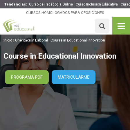
Tendencias:
Curso de Pedagogía Online
Curso Inclusion Educativa
Curso
Course in Educational Innovation
CURSOS HOMOLOGADOS PARA OPOSICIONES
260€
221€
200 H
MATRICULARME
Inicio
Orientación Laboral
Course in Educational Innovation
Course in Educational Innovation
PROGRAMA PDF
MATRICULARME