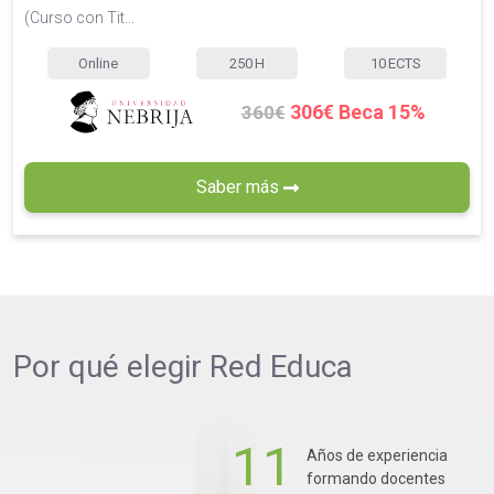
(Curso con Tit...
Online
250
H
10
ECTS
306€ Beca 15%
360€
Saber más
Por qué elegir
Red Educa
11
Años de experiencia
formando docentes