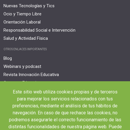
Nuevas Tecnologías y Tics
Ocio y Tiempo Libre
Orientación Laboral
Responsabilidad Social e Intervención
Salud y Actividad Física
OTROS ENLACES IMPORTANTES
Blog
Webinars y podcast
Revista Innovación Educativa
Contexto Educativo
Este sitio web utiliza cookies propias y de terceros
Desistir contrato aquí
para mejorar los servicios relacionados con tus
Tienes 14 días desde tu matriculación para cancelar sin coste y recibir el
reembolso completo.
preferencias, mediante el análisis de tus hábitos de
navegación. En caso de que rechace las cookies, no
podremos asegurarle el correcto funcionamiento de las
distintas funcionalidades de nuestra página web. Puede