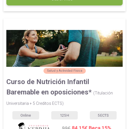
Salud y Actividad Física
Curso de Nutrición Infantil
Baremable en oposiciones*
(Titulación
Universitaria + 5 Creditos ECTS)
Online
125
H
5
ECTS
84.15€ Beca 15%
99€