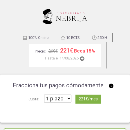
100% Online
10 ECTS
250 H
221€
Beca 15%
260€
Precio:
Hasta el 14/08/2026
Fracciona tus pagos cómodamente
221€/mes
Cuota: