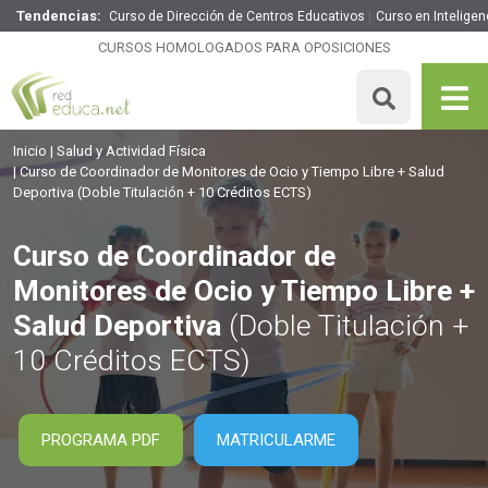
Tendencias:
Curso de Dirección de Centros Educativos
Curso en Inteligenc
Curso de Coordinador de Monitores de Ocio y Tiempo
Libre + Salud Deportiva
CURSOS HOMOLOGADOS PARA OPOSICIONES
260€
221€
250 H
10 ECTS
MATRICULARME
Inicio
Salud y Actividad Física
Curso de Coordinador de Monitores de Ocio y Tiempo Libre + Salud
Deportiva
(Doble Titulación + 10 Créditos ECTS)
Curso de Coordinador de
Monitores de Ocio y Tiempo Libre +
Salud Deportiva
(Doble Titulación +
10 Créditos ECTS)
PROGRAMA PDF
MATRICULARME