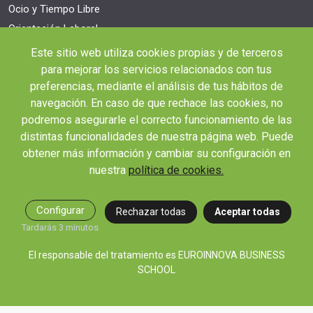
Ocio y Tiempo Libre
Orientación Laboral
Responsabilidad Social e Intervención
Este sitio web utiliza cookies propias y de terceros
Salud y Actividad Física
para mejorar los servicios relacionados con tus
preferencias, mediante el análisis de tus hábitos de
OTROS ENLACES IMPORTANTES
navegación. En caso de que rechace las cookies, no
Blog
podremos asegurarle el correcto funcionamiento de las
Webinars y podcast
distintas funcionalidades de nuestra página web. Puede
obtener más información y cambiar su configuración en
Revista Innovación Educativa
nuestra
política de cookies.
Contexto Educativo
Desistir contrato aquí
Configurar
Rechazar todas
Aceptar todas
Tienes 14 días desde tu matriculación para cancelar sin coste y recibir el
Tardarás 3 minutos
reembolso completo.
El responsable del tratamiento es EUROINNOVA BUSINESS
SCHOOL