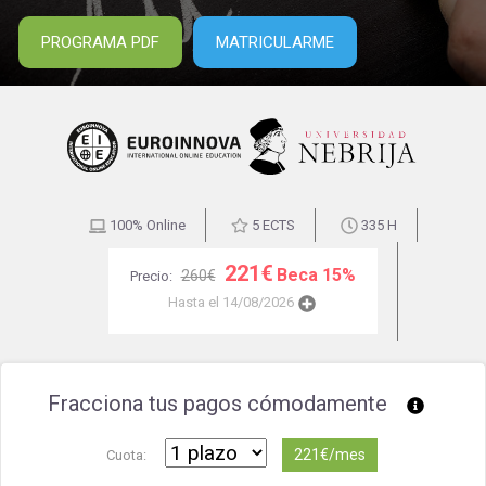
PROGRAMA PDF
MATRICULARME
100% Online
5 ECTS
335 H
221€
Beca 15%
260€
Precio:
Hasta el 14/08/2026
Fracciona tus pagos cómodamente
221€/mes
Cuota: