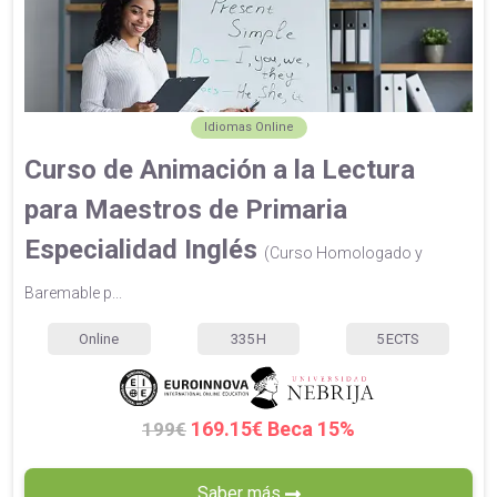
Idiomas Online
Curso de Animación a la Lectura
para Maestros de Primaria
Especialidad Inglés
(Curso Homologado y
Baremable p...
Online
335
H
5
ECTS
169.15€ Beca 15%
199€
Saber más