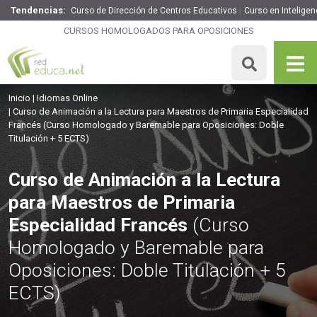
Tendencias:
Curso de Dirección de Centros Educativos
Curso en Inteligenc
Curso de Animación a la Lectura para Maestros de
Primaria Especialidad Francés
CURSOS HOMOLOGADOS PARA OPOSICIONES
260€
221€
335 H
5 ECTS
MATRICULARME
Inicio
Idiomas Online
Curso de Animación a la Lectura para Maestros de Primaria Especialidad
Francés
(Curso Homologado y Baremable para Oposiciones: Doble
Titulación + 5 ECTS)
Curso de Animación a la Lectura
para Maestros de Primaria
Especialidad Francés
(Curso
Homologado y Baremable para
Oposiciones: Doble Titulación + 5
ECTS)