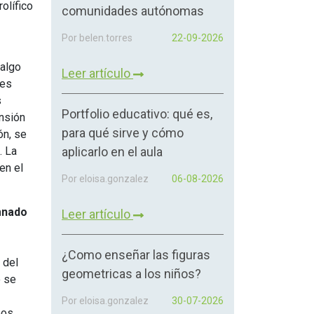
olífico
comunidades autónomas
Por belen.torres
22-09-2026
 algo
Leer artículo
 es
s
Portfolio educativo: qué es,
ensión
para qué sirve y cómo
ón, se
. La
aplicarlo en el aula
en el
Por eloisa.gonzalez
06-08-2026
umnado
Leer artículo
¿Como enseñar las figuras
 del
geometricas a los niños?
o se
Por eloisa.gonzalez
30-07-2026
bos