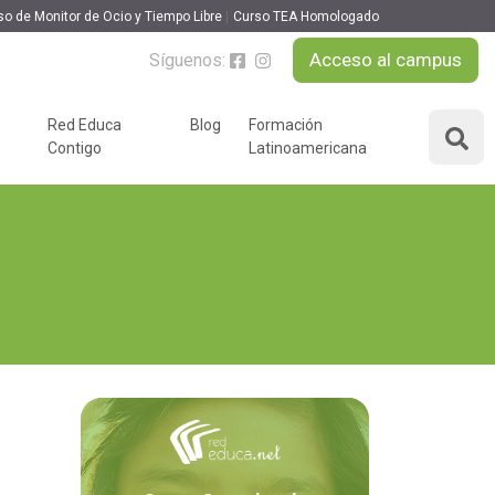
so de Monitor de Ocio y Tiempo Libre
Curso TEA Homologado
Acceso al campus
Síguenos:
Red Educa
Blog
Formación
Contigo
Latinoamericana
ÁREAS DE FORMACIÓN
y podcast
Desarrollo Personal y
nnovación
Liderazgo
Educación y Docencia
Educando
Formación Empresarial
Educativo
Idiomas
Nuevas Tecnologías y
Tics
n
Ocio y Tiempo Libre