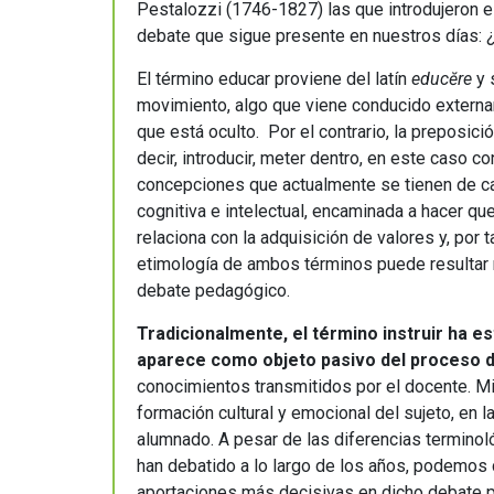
Pestalozzi (1746-1827) las que introdujeron el
debate que sigue presente en nuestros días: ¿
El término educar proviene del latín
educĕre
y s
movimiento, algo que viene conducido externam
que está oculto. Por el contrario, la preposici
decir, introducir, meter dentro, en este caso c
concepciones que actualmente se tienen de cad
cognitiva e intelectual, encaminada a hacer qu
relaciona con la adquisición de valores y, por 
etimología de ambos términos puede resultar
debate pedagógico.
Tradicionalmente, el término instruir ha e
aparece como objeto pasivo del proceso 
conocimientos transmitidos por el docente. M
formación cultural y emocional del sujeto, en 
alumnado. A pesar de las diferencias termino
han debatido a lo largo de los años, podemos c
aportaciones más decisivas en dicho debate 