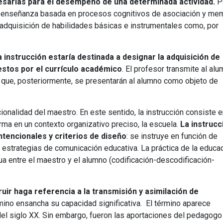
esarias para el desempeño de una determinada actividad.
P
Universitaria
Ver Cursos
de enseñanza basada en procesos cognitivos de asociación y mem
Masteres Educación
a adquisición de habilidades básicas e instrumentales como, por
Cursos Formación
Profesorado
 instrucción estaría destinada a designar la adquisición de
Másteres Oficiales
estos por el currículo académico
. El profesor transmite al al
a que, posteriormente, se presentarán al alumno como objeto de
Masters Profesional
Cursos para oposicio
cionalidad del maestro. En este sentido, la instrucción consiste e
ma en un contexto organizativo preciso, la escuela.
La instrucc
ntencionales y criterios de diseño
: se instruye en función de
 estrategias de comunicación educativa. La práctica de la educa
 entre el maestro y el alumno (codificación-descodificación-
ruir haga referencia a la transmisión y asimilación de
rmino ensancha su capacidad significativa. El término aparece
el siglo XX. Sin embargo, fueron las aportaciones del pedagogo 