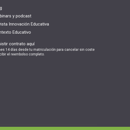
g
inars y podcast
ista Innovación Educativa
texto Educativo
istir contrato aquí
nes 14 días desde tu matriculación para cancelar sin coste
cibir el reembolso completo.