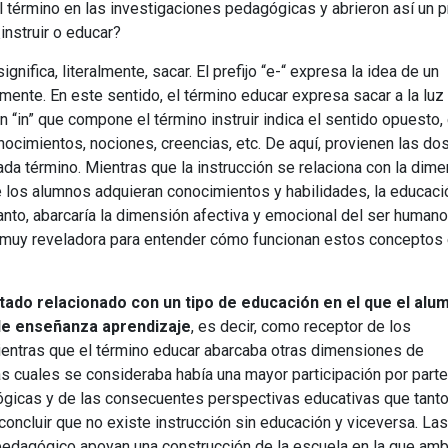
 término en las investigaciones pedagógicas y abrieron así un pr
instruir o educar?
ignifica, literalmente, sacar. El prefijo “e-“ expresa la idea de un
ente. En este sentido, el término educar expresa sacar a la luz
ón “in” que compone el término instruir indica el sentido opuesto,
onocimientos, nociones, creencias, etc. De aquí, provienen las do
a término. Mientras que la instrucción se relaciona con la dim
e los alumnos adquieran conocimientos y habilidades, la educaci
tanto, abarcaría la dimensión afectiva y emocional del ser humano
 muy reveladora para entender cómo funcionan estos conceptos 
stado relacionado con un tipo de educación en el que el al
de enseñanza aprendizaje
, es decir, como receptor de los
ientras que el término educar abarcaba otras dimensiones de
las cuales se consideraba había una mayor participación por parte
lógicas y de las consecuentes perspectivas educativas que tant
oncluir que no existe instrucción sin educación y viceversa. Las
pedagógico apoyan una construcción de la escuela en la que am