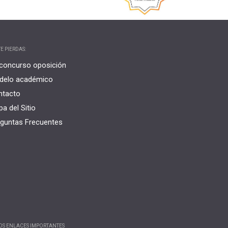
E PIERDAS:
concurso oposición
delo académico
ntacto
a del Sitio
guntas Frecuentes
OS ENLACES IMPORTANTES