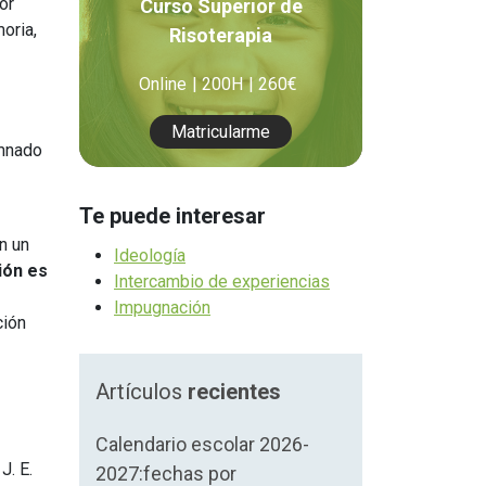
or
Curso Superior de
Orientación Laboral
oria,
Risoterapia
Responsabilidad Social e
Intervención
Online
200H
260€
Salud y Actividad Física
Matricularme
umnado
es
Te puede interesar
nes
n un
Ideología
ión es
Intercambio de experiencias
Impugnación
ción
Artículos
recientes
Calendario escolar 2026-
J. E.
2027:fechas por