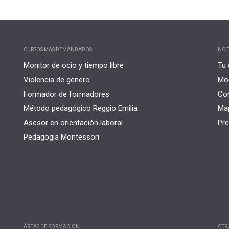
CURSOS MÁS DEMANDADOS:
NO T
Monitor de ocio y tiempo libre
Tu 
Violencia de género
Mo
Formador de formadores
Co
Método pedagógico Reggio Emilia
Map
Asesor en orientación laboral
Pre
Pedagogía Montessori
ÁREAS DE FORMACIÓN
OTR