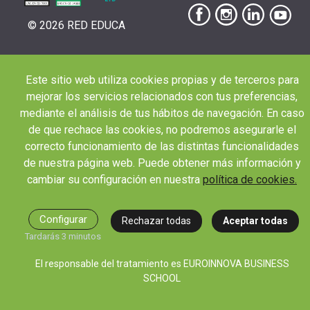
© 2026 RED EDUCA
Este sitio web utiliza cookies propias y de terceros para
|
|
|
Aviso Legal
Condiciones de Matriculación
Política de Privacidad
Política de
mejorar los servicios relacionados con tus preferencias,
|
Cookies
Canal de denuncias
mediante el análisis de tus hábitos de navegación. En caso
de que rechace las cookies, no podremos asegurarle el
correcto funcionamiento de las distintas funcionalidades
de nuestra página web. Puede obtener más información y
cambiar su configuración en nuestra
política de cookies.
Configurar
Rechazar todas
Aceptar todas
Tardarás 3 minutos
El responsable del tratamiento es EUROINNOVA BUSINESS
SCHOOL