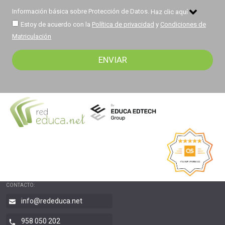
Información básica sobre Protección de Datos.
Haz clic aquí
Estoy de acuerdo con la
Política de privacidad
y
Condiciones de
Matriculación
CONTACTO:
info@rededuca.net
958 050 202