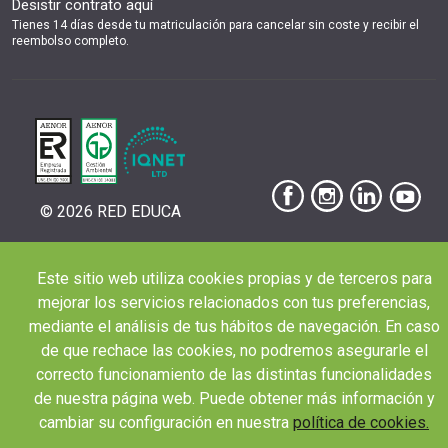
Desistir contrato aquí
Tienes 14 días desde tu matriculación para cancelar sin coste y recibir el
reembolso completo.
© 2026 RED EDUCA
Este sitio web utiliza cookies propias y de terceros para
mejorar los servicios relacionados con tus preferencias,
|
|
|
Aviso Legal
Condiciones de Matriculación
Política de Privacidad
Política de
mediante el análisis de tus hábitos de navegación. En caso
|
Cookies
Canal de denuncias
de que rechace las cookies, no podremos asegurarle el
correcto funcionamiento de las distintas funcionalidades
de nuestra página web. Puede obtener más información y
cambiar su configuración en nuestra
política de cookies.