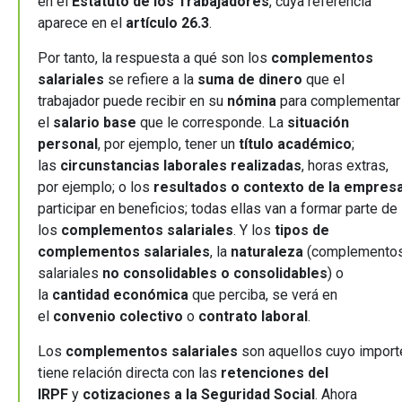
en el
Estatuto de los Trabajadores
, cuya referencia
aparece en el
artículo 26.3
.
Por tanto, la respuesta a qué son los
complementos
salariales
se refiere a la
suma de dinero
que el
trabajador puede recibir en su
nómina
para complementar
el
salario base
que le corresponde. La
situación
personal
, por ejemplo, tener un
título académico
;
las
circunstancias laborales realizadas
, horas extras,
por ejemplo; o los
resultados o contexto de la empres
participar en beneficios; todas ellas van a formar parte de
los
complementos salariales
. Y los
tipos de
complementos salariales
, la
naturaleza
(complemento
salariales
no consolidables o consolidables
) o
la
cantidad económica
que perciba, se verá en
el
convenio colectivo
o
contrato laboral
.
Los
complementos salariales
son aquellos cuyo import
tiene relación directa con las
retenciones del
IRPF
y
cotizaciones a la Seguridad Social
. Ahora