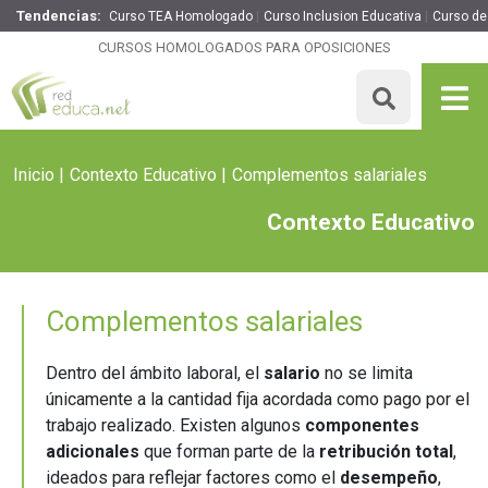
Tendencias:
Curso TEA Homologado
Curso Inclusion Educativa
Curso de
CURSOS HOMOLOGADOS PARA OPOSICIONES
Inicio
Contexto Educativo
Complementos salariales
Contexto Educativo
Complementos salariales
Dentro del ámbito laboral, el
salario
no se limita
únicamente a la cantidad fija acordada como pago por el
trabajo realizado. Existen algunos
componentes
adicionales
que forman parte de la
retribución total
,
ideados para reflejar factores como el
desempeño
,