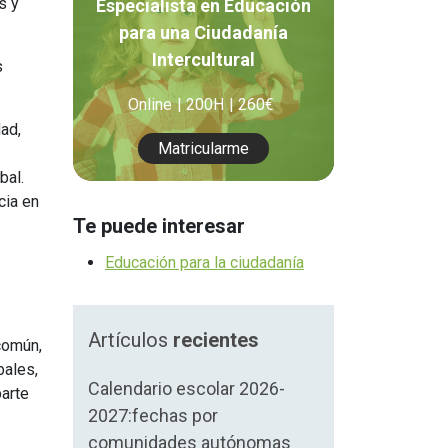
s y
Especialista en Educación
Orientación Laboral
para una Ciudadanía
Responsabilidad Social e
Intercultural
s
Intervención
Online
200H
260€
Salud y Actividad Física
ad,
Matricularme
es
bal.
cia en
nes
Te puede interesar
Educación para la ciudadanía
Artículos
recientes
común,
bales,
Calendario escolar 2026-
parte
2027:fechas por
comunidades autónomas