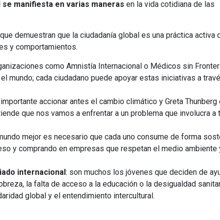
al se manifiesta en varias maneras
en la vida cotidiana de las
que demuestran que la ciudadanía global es una práctica activa 
nes y comportamientos.
rganizaciones como Amnistía Internacional o Médicos sin Fronte
l mundo; cada ciudadano puede apoyar estas iniciativas a trav
s importante accionar antes el cambio climático y Greta Thunberg
tiende que nos vamos a enfrentar a un problema que involucra a 
un mundo mejor es necesario que cada uno consume de forma sost
xceso y comprando en empresas que respetan el medio ambiente 
iado internacional
: son muchos los jóvenes que deciden de ay
reza, la falta de acceso a la educación o la desigualdad sanitar
aridad global y el entendimiento intercultural.