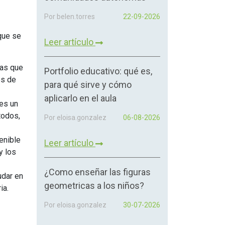
Por belen.torres
22-09-2026
que se
Leer artículo
ras que
Portfolio educativo: qué es,
és de
para qué sirve y cómo
aplicarlo en el aula
 es un
todos,
Por eloisa.gonzalez
06-08-2026
enible
Leer artículo
y los
¿Como enseñar las figuras
udar en
geometricas a los niños?
ia.
Por eloisa.gonzalez
30-07-2026