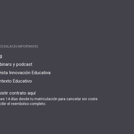
OS ENLACES IMPORTANTES
g
inars y podcast
ista Innovación Educativa
texto Educativo
istir contrato aquí
nes 14 días desde tu matriculación para cancelar sin coste
cibir el reembolso completo.