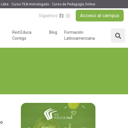
 Libre
Curso TEA Homologado
Curso de Pedagogía Online
Acceso al campus
Síguenos:
Red Educa
Blog
Formación
Contigo
Latinoamericana
ÁREAS DE FORMACIÓN
y podcast
Desarrollo Personal y
nnovación
Liderazgo
Educación y Docencia
Educando
Formación Empresarial
Educativo
Idiomas
Nuevas Tecnologías y
Tics
jo
n
Ocio y Tiempo Libre