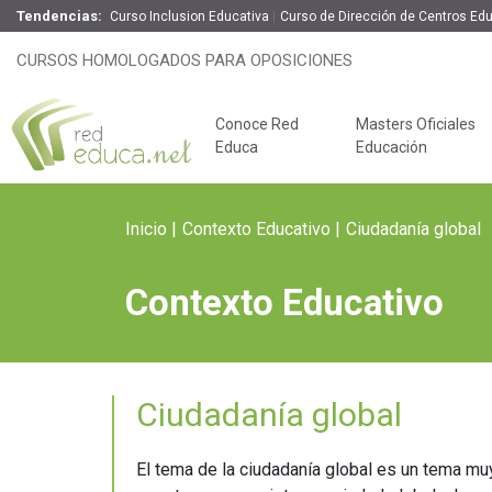
Tendencias:
Curso Inclusion Educativa
Curso de Dirección de Centros Ed
CURSOS HOMOLOGADOS PARA OPOSICIONES
Conoce Red
Masters Oficiales
Educa
Educación
Inicio
Contexto Educativo
Ciudadanía global
Contexto Educativo
Ciudadanía global
Claves del éxito
Oposiciones de
El tema de la ciudadanía global es un tema mu