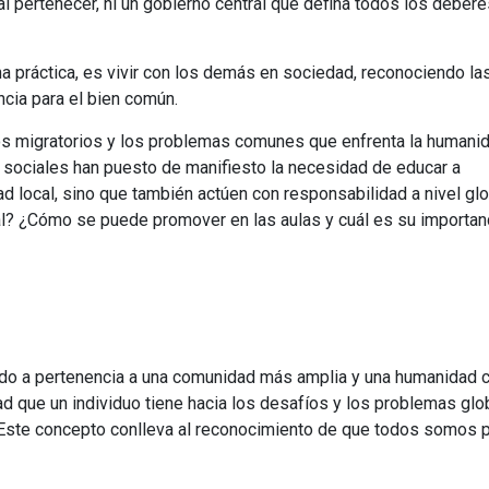
al pertenecer, ni un gobierno central que defina todos los debere
Universitaria
Ver Cursos
Masteres Educación
na práctica, es vivir con los demás en sociedad, reconociendo la
Cursos Formación
cia para el bien común.
Profesorado
tos migratorios y los problemas comunes que enfrenta la humanid
Másteres Oficiales
 sociales han puesto de manifiesto la necesidad de educar a
Masters Profesional
 local, sino que también actúen con responsabilidad a nivel glo
l? ¿Cómo se puede promover en las aulas y cuál es su importan
Cursos para oposicio
ntido a pertenencia a una comunidad más amplia y una humanidad 
d que un individuo tiene hacia los desafíos y los problemas glo
. Este concepto conlleva al reconocimiento de que todos somos 