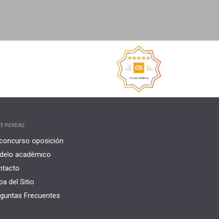
E PIERDAS:
concurso oposición
delo académico
ntacto
a del Sitio
guntas Frecuentes