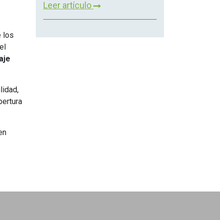
Leer artículo
 los
el
aje
lidad,
pertura
en