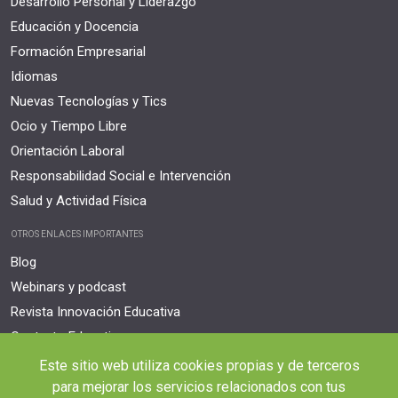
Desarrollo Personal y Liderazgo
Educación y Docencia
Formación Empresarial
Idiomas
Nuevas Tecnologías y Tics
Ocio y Tiempo Libre
Orientación Laboral
Responsabilidad Social e Intervención
Salud y Actividad Física
OTROS ENLACES IMPORTANTES
Blog
Webinars y podcast
Revista Innovación Educativa
Contexto Educativo
Este sitio web utiliza cookies propias y de terceros
Desistir contrato aquí
para mejorar los servicios relacionados con tus
Tienes 14 días desde tu matriculación para cancelar sin coste y recibir el