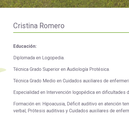
Universitaria
Ver Cursos
Masteres Educación
Cursos Formación
Cristina Romero
Profesorado
Másteres Oficiales
Educación:
Masters Profesional
Diplomada en Logopedia.
Cursos para oposicio
Técnica Grado Superior en Audiología Protésica.
Técnica Grado Medio en Cuidados auxiliares de enfermer
Especialidad en Intervención logopédica en dificultades d
Formación en: Hipoacusia, Déficit auditivo en atención te
verbal, Prótesis auditivas y Cuidados auxiliares de enfer