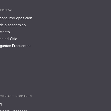
E PIERDAS:
concurso oposición
delo académico
ntacto
a del Sitio
guntas Frecuentes
OS ENLACES IMPORTANTES
g
inars y podcast