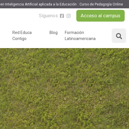
en Inteligencia Artificial aplicada a la Educación
Curso de Pedagogía Online
Acceso al campus
Síguenos:
Red Educa
Blog
Formación
Contigo
Latinoamericana
ÁREAS DE FORMACIÓN
y podcast
Desarrollo Personal y
nnovación
Liderazgo
Educación y Docencia
Educando
Formación Empresarial
Educativo
Idiomas
Nuevas Tecnologías y
Tics
n
Ocio y Tiempo Libre