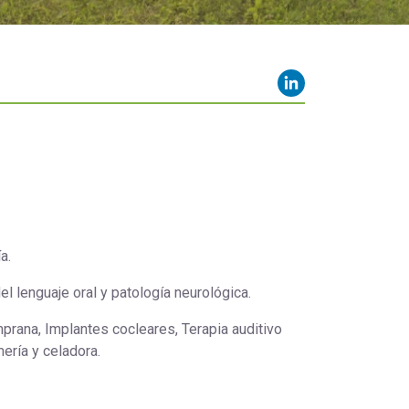
Orientación Laboral
Responsabilidad Social e
Intervención
Salud y Actividad Física
es
nes
ía.
el lenguaje oral y patología neurológica.
mprana, Implantes cocleares, Terapia auditivo
mería y celadora.