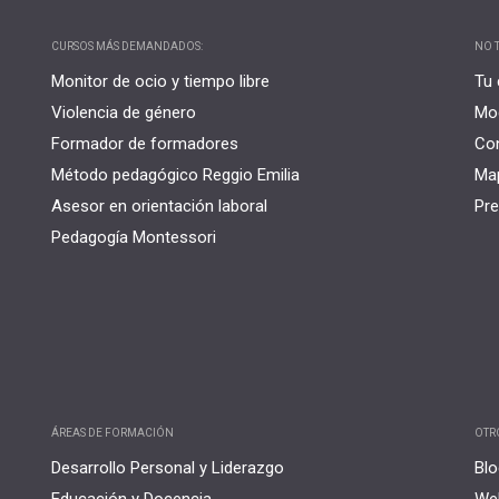
CURSOS MÁS DEMANDADOS:
NO T
Monitor de ocio y tiempo libre
Tu 
Violencia de género
Mo
Formador de formadores
Co
Método pedagógico Reggio Emilia
Map
Asesor en orientación laboral
Pre
Pedagogía Montessori
ÁREAS DE FORMACIÓN
OTR
Desarrollo Personal y Liderazgo
Blo
Educación y Docencia
Web