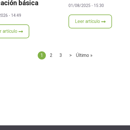
ación básica
01/08/2025 - 15:30
026 - 14:49
Leer artículo
r artículo
1
2
3
>
Último »
Página actual
Page
Page
Siguiente página
Última página