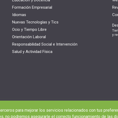
Formación Empresarial
Rev
Idiomas
Con
Nuevas Tecnologías y Tics
Des
Ocio y Tiempo Libre
Tie
y re
Orientación Laboral
Responsabilidad Social e Intervención
Salud y Actividad Física
terceros para mejorar los servicios relacionados con tus prefere
s, no podremos asegurarle el correcto funcionamiento de las di