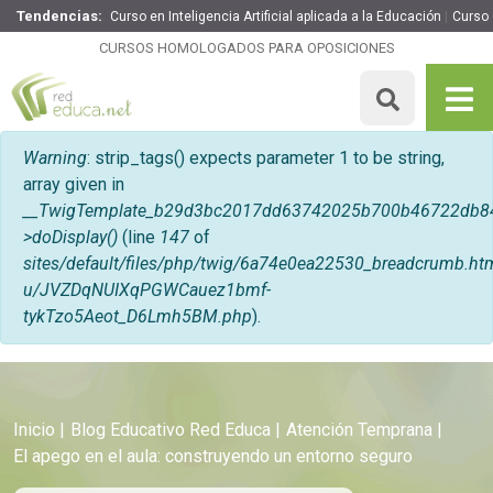
Tendencias:
Curso en Inteligencia Artificial aplicada a la Educación
Curso
CURSOS HOMOLOGADOS PARA OPOSICIONES
Mensaje de error
Warning
: strip_tags() expects parameter 1 to be string,
array given in
__TwigTemplate_b29d3bc2017dd63742025b700b46722db8
>doDisplay()
(line
147
of
sites/default/files/php/twig/6a74e0ea22530_breadcrumb
u/JVZDqNUIXqPGWCauez1bmf-
tykTzo5Aeot_D6Lmh5BM.php
).
Inicio
Blog Educativo Red Educa
Atención Temprana
El apego en el aula: construyendo un entorno seguro