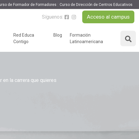
urso de Formador de Formadores
Curso de Dirección de Centros Educativos
Acceso al campus
Síguenos:
Red Educa
Blog
Formación
Contigo
Latinoamericana
ÁREAS DE FORMACIÓN
y podcast
Desarrollo Personal y
nnovación
Liderazgo
 en la carrera que quieres
Educación y Docencia
Educando
Formación Empresarial
Educativo
Idiomas
Nuevas Tecnologías y
Tics
n
Ocio y Tiempo Libre