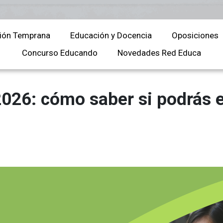
Universitaria
Ver Cursos
Masteres Educación
ión Temprana
Educación y Docencia
Oposiciones
Cursos Formación
Profesorado
Concurso Educando
Novedades Red Educa
Másteres Oficiales
Masters Profesional
026: cómo saber si podrás en
Cursos para oposicio