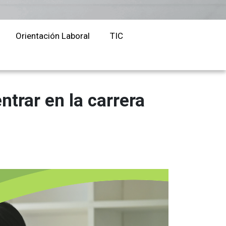
Orientación Laboral
Responsabilidad Social e
Orientación Laboral
TIC
Intervención
Salud y Actividad Física
es
trar en la carrera
nes