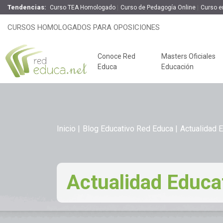
Tendencias:
Curso TEA Homologado
Curso de Pedagogía Online
Curso en
CURSOS HOMOLOGADOS PARA OPOSICIONES
Conoce Red
Masters Oficiales
Educa
Educación
Inicio
Blog Educativo Red Educa
Actualidad 
Actualidad Educa
Claves del éxito
Oposiciones de