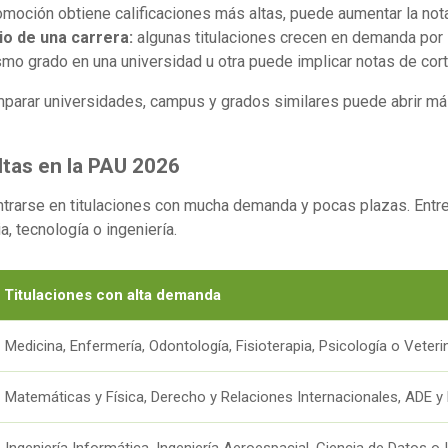
omoción obtiene calificaciones más altas, puede aumentar la nota
io de una carrera:
algunas titulaciones crecen en demanda por 
smo grado en una universidad u otra puede implicar notas de cor
mparar universidades, campus y grados similares puede abrir má
ltas en la PAU 2026
rarse en titulaciones con mucha demanda y pocas plazas. Entre 
, tecnología o ingeniería.
Titulaciones con alta demanda
Medicina, Enfermería, Odontología, Fisioterapia, Psicología o Veterin
Matemáticas y Física, Derecho y Relaciones Internacionales, ADE y
Ingeniería Informática, Ingeniería Aeroespacial, Ciencia de Datos o Int