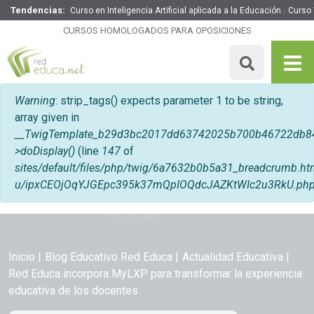
Tendencias:
Curso en Inteligencia Artificial aplicada a la Educación
Curso
CURSOS HOMOLOGADOS PARA OPOSICIONES
Mensaje de error
Warning
: strip_tags() expects parameter 1 to be string,
array given in
__TwigTemplate_b29d3bc2017dd63742025b700b46722db8
>doDisplay()
(line
147
of
sites/default/files/php/twig/6a7632b0b5a31_breadcrumb
u/ipxCEOjOqYJGEpc395k37mQpIOQdcJAZKtWIc2u3RkU.ph
Inicio
Blog Educativo Red Educa
Actualidad Educativa
Red Educa incorpora MyLXP para transformar la experiencia
educativa de los docentes