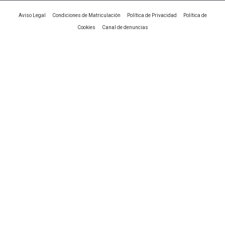
|
|
|
Aviso Legal
Condiciones de Matriculación
Política de Privacidad
Política de
|
Cookies
Canal de denuncias