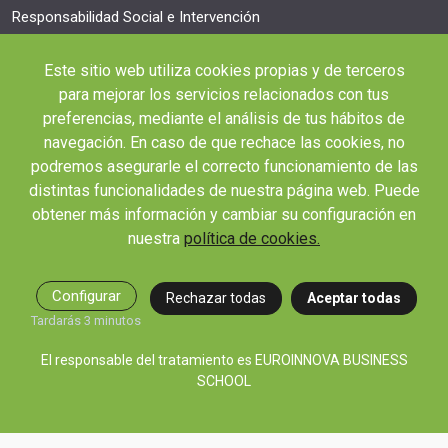
Responsabilidad Social e Intervención
Salud y Actividad Física
Este sitio web utiliza cookies propias y de terceros
OTROS ENLACES IMPORTANTES
para mejorar los servicios relacionados con tus
Blog
preferencias, mediante el análisis de tus hábitos de
navegación. En caso de que rechace las cookies, no
Webinars y podcast
podremos asegurarle el correcto funcionamiento de las
Revista Innovación Educativa
distintas funcionalidades de nuestra página web. Puede
Contexto Educativo
obtener más información y cambiar su configuración en
nuestra
política de cookies.
Desistir contrato aquí
Tienes 14 días desde tu matriculación para cancelar sin coste y recibir el
reembolso completo.
Configurar
Rechazar todas
Aceptar todas
Tardarás 3 minutos
El responsable del tratamiento es EUROINNOVA BUSINESS
SCHOOL
© 2026 RED EDUCA