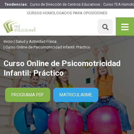
Tendencias:
Curso de Dirección de Centros Educativos
Curso TEA Homol
Curso Online de Psicomotricidad Infantil: Práctico
CURSOS HOMOLOGADOS PARA OPOSICIONES
120 H
Precio: 69 €
MATRICULARME
Inicio
Salud y Actividad Física
Curso Online de Psicomotricidad Infantil: Práctico
Curso Online de Psicomotricidad
Infantil: Práctico
PROGRAMA PDF
MATRICULARME