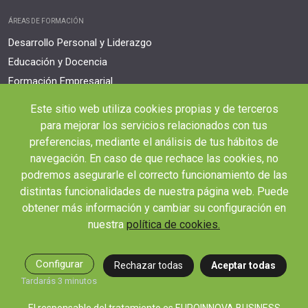
ÁREAS DE FORMACIÓN
Desarrollo Personal y Liderazgo
Educación y Docencia
Formación Empresarial
Idiomas
Este sitio web utiliza cookies propias y de terceros
Nuevas Tecnologías y Tics
para mejorar los servicios relacionados con tus
Ocio y Tiempo Libre
preferencias, mediante el análisis de tus hábitos de
Orientación Laboral
navegación. En caso de que rechace las cookies, no
podremos asegurarle el correcto funcionamiento de las
Responsabilidad Social e Intervención
distintas funcionalidades de nuestra página web. Puede
Salud y Actividad Física
obtener más información y cambiar su configuración en
nuestra
política de cookies.
OTROS ENLACES IMPORTANTES
Blog
Webinars y podcast
Configurar
Rechazar todas
Aceptar todas
Tardarás 3 minutos
Revista Innovación Educativa
Contexto Educativo