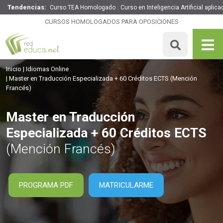
Tendencias:
Curso TEA Homologado
Curso en Inteligencia Artificial aplic
Master en Traducción Especializada + 60 Créditos ECTS
CURSOS HOMOLOGADOS PARA OPOSICIONES
2295€
1836€
1500 H
60 ECTS
MATRICULARME
Inicio
Idiomas Online
Master en Traducción Especializada + 60 Créditos ECTS
(Mención
Francés)
Master en Traducción
Especializada + 60 Créditos ECTS
(Mención Francés)
PROGRAMA PDF
MATRICULARME