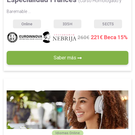
(Curso Homologado y
Baremable ...
Online
335
H
5
ECTS
221€ Beca 15%
260€
Saber más
Idiomas Online