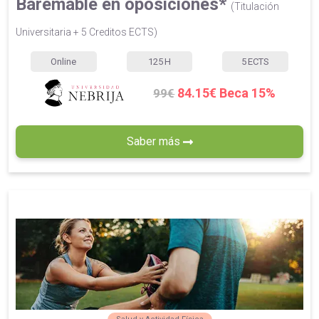
Baremable en oposiciones*
(Titulación
Universitaria + 5 Creditos ECTS)
Online
125
H
5
ECTS
84.15€ Beca 15%
99€
Saber más