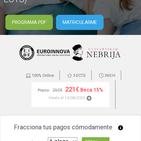
PROGRAMA PDF
MATRICULARME
100% Online
5 ECTS
365 H
221€
Beca 15%
260€
Precio:
Hasta el 14/08/2026
Fracciona tus pagos cómodamente