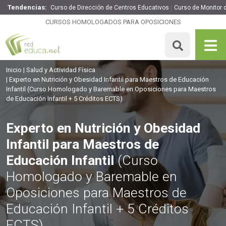
Tendencias:
Curso de Dirección de Centros Educativos
Curso de Monitor d
Experto en Nutrición y Obesidad Infantil para Maestros de
Educación Infantil
CURSOS HOMOLOGADOS PARA OPOSICIONES
260€
221€
365 H
5 ECTS
MATRICULARME
Inicio
Salud y Actividad Física
Experto en Nutrición y Obesidad Infantil para Maestros de Educación
Infantil
(Curso Homologado y Baremable en Oposiciones para Maestros
de Educación Infantil + 5 Créditos ECTS)
Experto en Nutrición y Obesidad
Infantil para Maestros de
Educación Infantil
(Curso
Homologado y Baremable en
Oposiciones para Maestros de
Educación Infantil + 5 Créditos
ECTS)