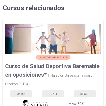
Cursos relacionados
Salud y Actividad Física
Curso de Salud Deportiva Baremable
en oposiciones*
(Titulación Universitaria con 5
Créditos ECTS)
Online
125
H
5
ECTS
59€
Precio: