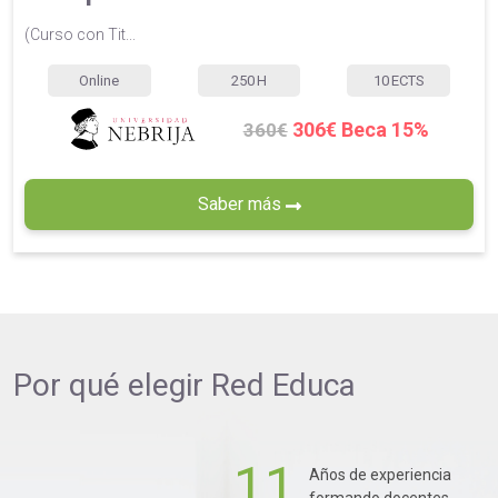
(Curso con Tit...
Online
250
H
10
ECTS
306€ Beca 15%
360€
Saber más
Por qué elegir
Red Educa
11
Años de experiencia
formando docentes