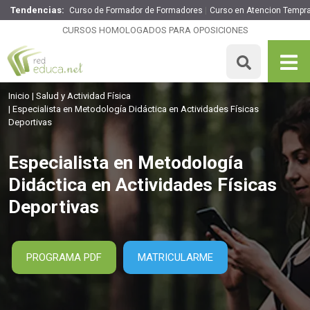
Tendencias:
Curso de Formador de Formadores
Curso en Atencion Tempr
Especialista en Metodología Didáctica en Actividades
Físicas Deportivas
CURSOS HOMOLOGADOS PARA OPOSICIONES
260€
221€
180 H
MATRICULARME
Inicio
Salud y Actividad Física
Especialista en Metodología Didáctica en Actividades Físicas
Deportivas
Especialista en Metodología
Didáctica en Actividades Físicas
Deportivas
PROGRAMA PDF
MATRICULARME