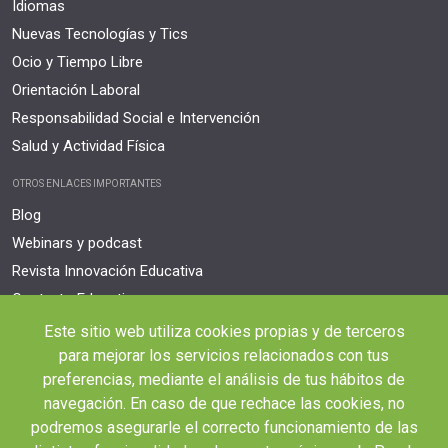
Idiomas
Nuevas Tecnologías y Tics
Ocio y Tiempo Libre
Orientación Laboral
Responsabilidad Social e Intervención
Salud y Actividad Física
OTROS ENLACES IMPORTANTES
Blog
Webinars y podcast
Revista Innovación Educativa
Contexto Educativo
Este sitio web utiliza cookies propias y de terceros
Desistir contrato aquí
para mejorar los servicios relacionados con tus
Tienes 14 días desde tu matriculación para cancelar sin coste y recibir el
reembolso completo.
preferencias, mediante el análisis de tus hábitos de
navegación. En caso de que rechace las cookies, no
podremos asegurarle el correcto funcionamiento de las