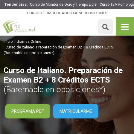
Tendencias:
Curso de Monitor de Ocio y Tiempo Libre
Curso TEA Homolog
Curso de Italiano. Preparación de Examen B2 + 8 Créditos
ECTS
CURSOS HOMOLOGADOS PARA OPOSICIONES
360€
306€
200 H
8 ECTS
MATRICULARME
Inicio
Idiomas Online
Curso de Italiano. Preparación de Examen B2 + 8 Créditos ECTS
(Baremable en oposiciones*)
Curso de Italiano. Preparación de
Examen B2 + 8 Créditos ECTS
(Baremable en oposiciones*)
PROGRAMA PDF
MATRICULARME