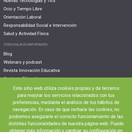
Nuevas Tecnologías y Tics
Ocio y Tiempo Libre
Orientación Laboral
Responsabilidad Social e Intervención
Salud y Actividad Física
OTROS ENLACES IMPORTANTES
Blog
Webinars y podcast
Revista Innovación Educativa
Contexto Educativo
Este sitio web utiliza cookies propias y de terceros
Desistir contrato aquí
para mejorar los servicios relacionados con tus
Tienes 14 días desde tu matriculación para cancelar sin coste y recibir el
reembolso completo.
preferencias, mediante el análisis de tus hábitos de
navegación. En caso de que rechace las cookies, no
podremos asegurarle el correcto funcionamiento de las
distintas funcionalidades de nuestra página web. Puede
obtener más información y cambiar su configuración en