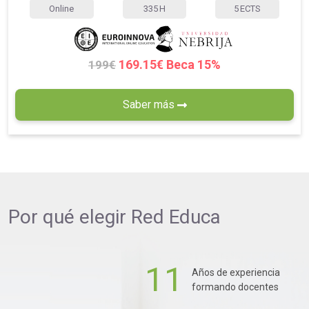
Online
335
H
5
ECTS
169.15€ Beca 15%
199€
Saber más
Por qué elegir
Red Educa
11
Años de experiencia
formando docentes