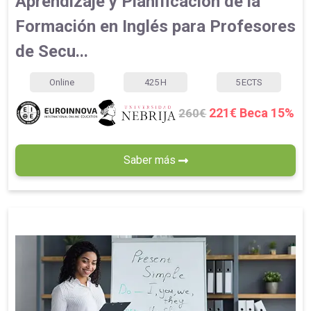
Aprendizaje y Planificación de la
Formación en Inglés para Profesores
de Secu...
Online
425
H
5
ECTS
221€ Beca 15%
260€
Saber más