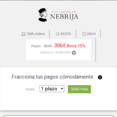
100% Online
8 ECTS
200 H
306€
Beca 15%
360€
Precio:
Hasta el 14/08/2026
Fracciona tus pagos cómodamente
306€/mes
Cuota: