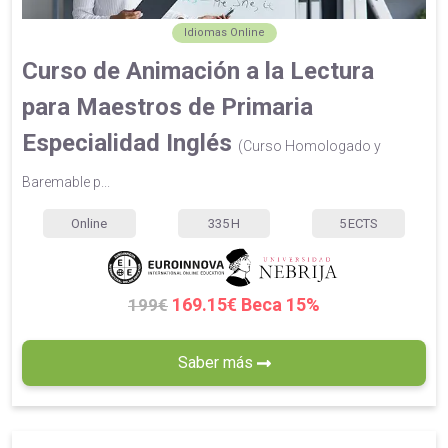
Idiomas Online
Curso de Animación a la Lectura
para Maestros de Primaria
Especialidad Inglés
(Curso Homologado y
Baremable p...
Online
335
H
5
ECTS
169.15€ Beca 15%
199€
Saber más