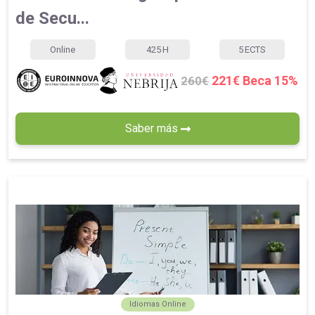
de Secu...
Online
425
H
5
ECTS
221€ Beca 15%
260€
Saber más
Idiomas Online