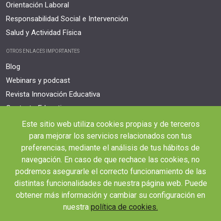
Orientación Laboral
Responsabilidad Social e Intervención
Salud y Actividad Física
OTROS ENLACES IMPORTANTES
Blog
Webinars y podcast
Revista Innovación Educativa
Contexto Educativo
Este sitio web utiliza cookies propias y de terceros
Desistir contrato aquí
para mejorar los servicios relacionados con tus
Tienes 14 días desde tu matriculación para cancelar sin coste y recibir el
reembolso completo.
preferencias, mediante el análisis de tus hábitos de
navegación. En caso de que rechace las cookies, no
podremos asegurarle el correcto funcionamiento de las
distintas funcionalidades de nuestra página web. Puede
obtener más información y cambiar su configuración en
nuestra
política de cookies.