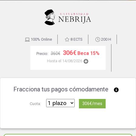
100% Online
8 ECTS
200 H
306€
Beca 15%
360€
Precio:
Hasta el 14/08/2026
Fracciona tus pagos cómodamente
306€/mes
Cuota: