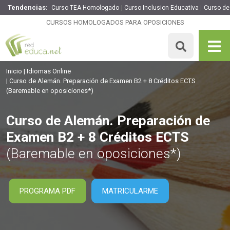
Tendencias:
Curso TEA Homologado
Curso Inclusion Educativa
Curso de
Curso de Alemán. Preparación de Examen B2 + 8 Créditos
ECTS
CURSOS HOMOLOGADOS PARA OPOSICIONES
360€
306€
200 H
8 ECTS
MATRICULARME
Inicio
Idiomas Online
Curso de Alemán. Preparación de Examen B2 + 8 Créditos ECTS
(Baremable en oposiciones*)
Curso de Alemán. Preparación de
Examen B2 + 8 Créditos ECTS
(Baremable en oposiciones*)
PROGRAMA PDF
MATRICULARME