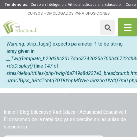
Tendencias:
Curso en Inteligencia Artificial aplicada a la Educación
Curso
CURSOS HOMOLOGADOS PARA OPOSICIONES
Mensaje de error
Warning
: strip_tags() expects parameter 1 to be string,
array given in
__TwigTemplate_b29d3bc2017dd63742025b700b46722db8
>doDisplay()
(line
147
of
sites/default/files/php/twig/6a749a8d227e3_breadcrumb
u/mCfGjss_hRtdT6t4q7DT8YhpMfWveJSqzho1IVdQ7m0.ph
Inicio
Blog Educativo Red Educa
Actualidad Educativa
El descenso de la natalidad ya se percibe en las aulas de
secundaria