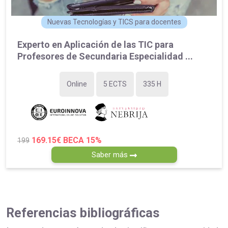
Nuevas Tecnologías y TICS para docentes
Experto en Aplicación de las TIC para
Profesores de Secundaria Especialidad ...
Online
5 ECTS
335 H
169.15€
BECA 15%
199
Saber más
Referencias bibliográficas