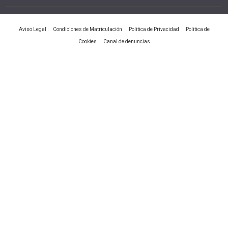
|
|
|
Aviso Legal
Condiciones de Matriculación
Política de Privacidad
Política de
|
Cookies
Canal de denuncias