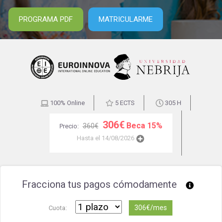
PROGRAMA PDF
MATRICULARME
100% Online
5 ECTS
305 H
306€
Beca 15%
360€
Precio:
Hasta el 14/08/2026
Fracciona tus pagos cómodamente
306€/mes
Cuota: