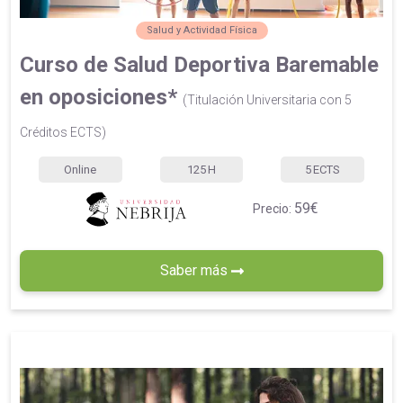
Salud y Actividad Física
Curso de Salud Deportiva Baremable
en oposiciones*
(Titulación Universitaria con 5
Créditos ECTS)
Online
125
H
5
ECTS
59€
Precio:
Saber más