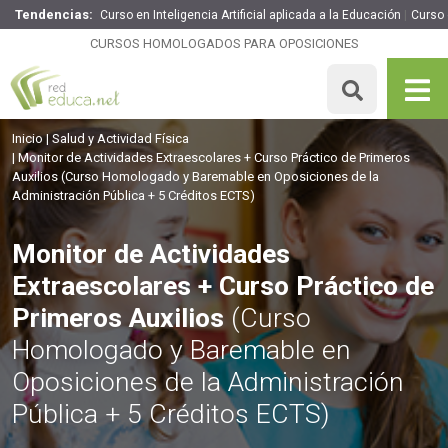
Tendencias:
Curso en Inteligencia Artificial aplicada a la Educación
Curso
Monitor de Actividades Extraescolares + Curso Práctico
de Primeros Auxilios
CURSOS HOMOLOGADOS PARA OPOSICIONES
360€
306€
305 H
5 ECTS
MATRICULARME
Inicio
Salud y Actividad Física
Monitor de Actividades Extraescolares + Curso Práctico de Primeros
Auxilios
(Curso Homologado y Baremable en Oposiciones de la
Administración Pública + 5 Créditos ECTS)
Monitor de Actividades
Extraescolares + Curso Práctico de
Primeros Auxilios
(Curso
Homologado y Baremable en
Oposiciones de la Administración
Pública + 5 Créditos ECTS)