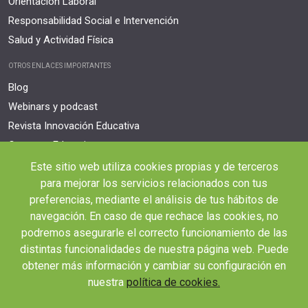
Orientación Laboral
Responsabilidad Social e Intervención
Salud y Actividad Física
OTROS ENLACES IMPORTANTES
Blog
Webinars y podcast
Revista Innovación Educativa
Contexto Educativo
Este sitio web utiliza cookies propias y de terceros
Desistir contrato aquí
para mejorar los servicios relacionados con tus
Tienes 14 días desde tu matriculación para cancelar sin coste y recibir el
reembolso completo.
preferencias, mediante el análisis de tus hábitos de
navegación. En caso de que rechace las cookies, no
podremos asegurarle el correcto funcionamiento de las
distintas funcionalidades de nuestra página web. Puede
obtener más información y cambiar su configuración en
nuestra
política de cookies.