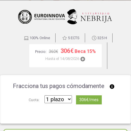
100% Online
5 ECTS
325 H
306€
Beca 15%
360€
Precio:
Hasta el 14/08/2026
Fracciona tus pagos cómodamente
306€/mes
Cuota: