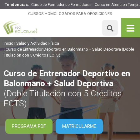
Tendencias:
Curso de Formador de Formadores
Curso en Atencion Tempr
Curso de Entrenador Deportivo en Balonmano + Salud
Deportiva
CURSOS HOMOLOGADOS PARA OPOSICIONES
360€
306€
325 H
5 ECTS
MATRICULARME
Inicio
Salud y Actividad Física
Curso de Entrenador Deportivo en Balonmano + Salud Deportiva
(Doble
Titulación con 5 Créditos ECTS)
Curso de Entrenador Deportivo en
Balonmano + Salud Deportiva
(Doble Titulación con 5 Créditos
ECTS)
PROGRAMA PDF
MATRICULARME