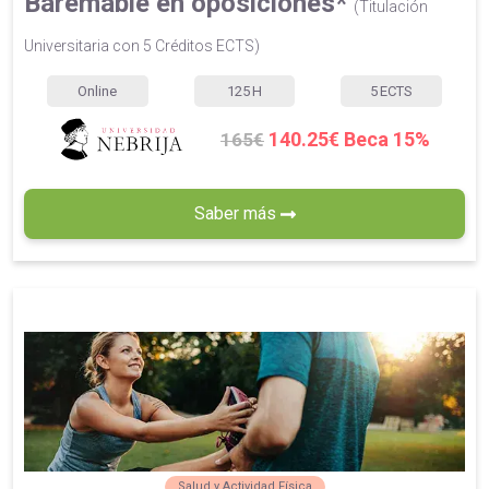
Baremable en oposiciones*
(Titulación
Universitaria con 5 Créditos ECTS)
Online
125
H
5
ECTS
140.25€ Beca 15%
165€
Saber más
Salud y Actividad Física