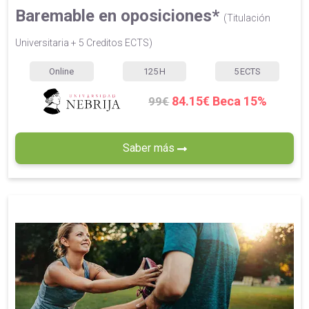
Baremable en oposiciones*
(Titulación
Universitaria + 5 Creditos ECTS)
Online
125
H
5
ECTS
84.15€ Beca 15%
99€
Saber más