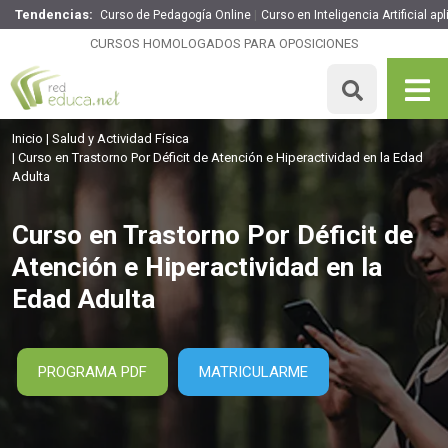
Tendencias:
Curso de Pedagogía Online
Curso en Inteligencia Artificial a
Curso en Trastorno Por Déficit de Atención e
Hiperactividad en la Edad Adulta
CURSOS HOMOLOGADOS PARA OPOSICIONES
260€
221€
200 H
MATRICULARME
Inicio
Salud y Actividad Física
Curso en Trastorno Por Déficit de Atención e Hiperactividad en la Edad
Adulta
Curso en Trastorno Por Déficit de
Atención e Hiperactividad en la
Edad Adulta
PROGRAMA PDF
MATRICULARME