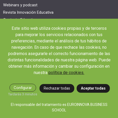
Webinars y podcast
Revista Innovación Educativa
Contexto Educativo
Este sitio web utiliza cookies propias y de terceros
Desistir contrato aquí
para mejorar los servicios relacionados con tus
Tienes 14 días desde tu matriculación para cancelar sin coste y recibir el
reembolso completo.
preferencias, mediante el análisis de tus hábitos de
navegación. En caso de que rechace las cookies, no
podremos asegurarle el correcto funcionamiento de las
distintas funcionalidades de nuestra página web. Puede
obtener más información y cambiar su configuración en
nuestra
política de cookies.
© 2026 RED EDUCA
Configurar
Rechazar todas
Aceptar todas
Tardarás 3 minutos
El responsable del tratamiento es EUROINNOVA BUSINESS
|
|
|
SCHOOL
Aviso Legal
Condiciones de Matriculación
Política de Privacidad
Política de
|
Cookies
Canal de denuncias