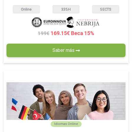
Online
335
H
5
ECTS
169.15€ Beca 15%
199€
Saber más
Idiomas Online