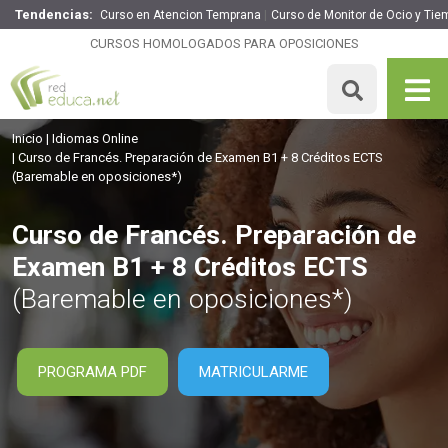
Tendencias:
Curso en Atencion Temprana
Curso de Monitor de Ocio y Tie
Curso de Francés. Preparación de Examen B1 + 8 Créditos
ECTS
CURSOS HOMOLOGADOS PARA OPOSICIONES
360€
306€
200 H
8 ECTS
MATRICULARME
Inicio
Idiomas Online
Curso de Francés. Preparación de Examen B1 + 8 Créditos ECTS
(Baremable en oposiciones*)
Curso de Francés. Preparación de
Examen B1 + 8 Créditos ECTS
(Baremable en oposiciones*)
PROGRAMA PDF
MATRICULARME