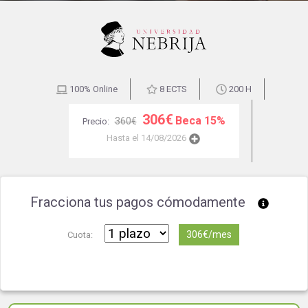
100% Online
8 ECTS
200 H
306€
Beca 15%
360€
Precio:
Hasta el 14/08/2026
Fracciona tus pagos cómodamente
306€/mes
Cuota: