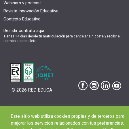
Webinars y podcast
Revista Innovación Educativa
Contexto Educativo
Desistir contrato aquí
Tienes 14 días desde tu matriculación para cancelar sin coste y recibir el
reembolso completo.
© 2026 RED EDUCA
Este sitio web utiliza cookies propias y de terceros para
|
|
|
Aviso Legal
Condiciones de Matriculación
Política de Privacidad
Política de
mejorar los servicios relacionados con tus preferencias,
|
Cookies
Canal de denuncias