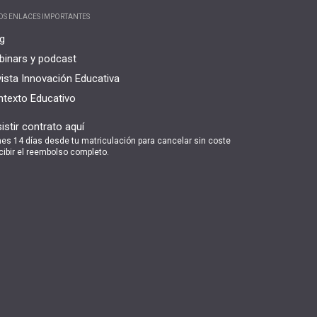
OS ENLACES IMPORTANTES
g
inars y podcast
ista Innovación Educativa
texto Educativo
istir contrato aquí
nes 14 días desde tu matriculación para cancelar sin coste
cibir el reembolso completo.