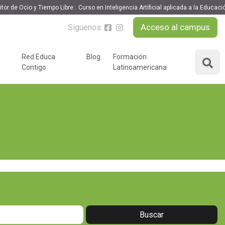
tor de Ocio y Tiempo Libre
Curso en Inteligencia Artificial aplicada a la Educaci
Acceso al campus
Síguenos:
Red Educa
Blog
Formación
Contigo
Latinoamericana
ÁREAS DE FORMACIÓN
y podcast
Desarrollo Personal y
nnovación
Liderazgo
Educación y Docencia
Educando
Formación Empresarial
Educativo
Idiomas
Nuevas Tecnologías y
Tics
n
Ocio y Tiempo Libre