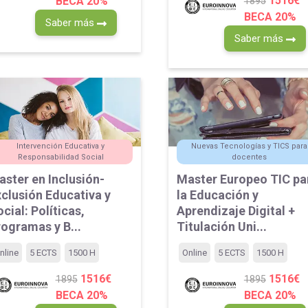
1516€
BECA 20%
1895
BECA 20%
Saber más
Saber más
Intervención Educativa y
Nuevas Tecnologías y TICS para
Responsabilidad Social
docentes
ster en Inclusión-
Master Europeo TIC pa
clusión Educativa y
la Educación y
cial: Políticas,
Aprendizaje Digital +
ogramas y B...
Titulación Uni...
nline
5 ECTS
1500 H
Online
5 ECTS
1500 H
1516€
1516€
1895
1895
BECA 20%
BECA 20%