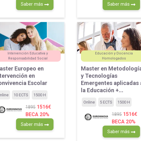
Saber más
Saber más
Intervención Educativa y
Educación y Docencia
Responsabilidad Social
Homologados
aster Europeo en
Master en Metodologí
ntervención en
y Tecnologías
onvivencia Escolar
Emergentes aplicadas 
la Educación +...
nline
10 ECTS
1500 H
Online
5 ECTS
1500 H
1516€
1895
1516€
BECA 20%
1895
BECA 20%
Saber más
Saber más