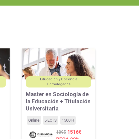
Orientación Laboral
Responsabilidad Social e
Intervención
Salud y Actividad Física
es
nes
Educación y Docencia
Homologados
Master en Sociología de
la Educación + Titulación
Universitaria
Online
5 ECTS
1500 H
1516€
1895