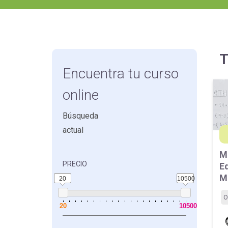
educación
T
Encuentra tu curso
online
Búsqueda
actual
M
PRECIO
E
M
20
10500
O
20
10500