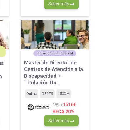
Saber más
Formación Empresarial
Master de Director de
as
Centros de Atención a la
Discapacidad +
a
Titulación Un...
Online
5 ECTS
1500 H
1516€
1895
BECA 20%
Saber más