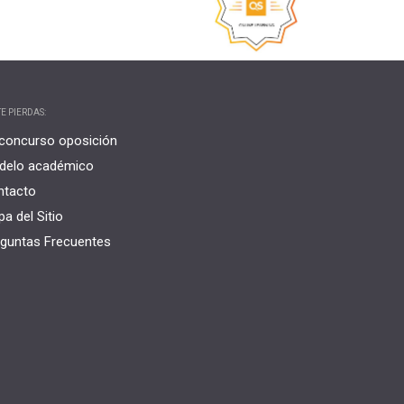
E PIERDAS:
concurso oposición
delo académico
ntacto
a del Sitio
guntas Frecuentes