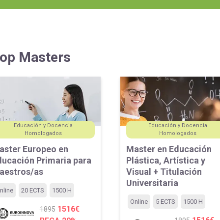
Universitaria
Ver Cursos
Masteres Educación
Cursos Formación
Profesorado
op Masters
Másteres Oficiales
Masters Profesional
Cursos para oposicio
Educación y Docencia
Educación y Docencia
Homologados
Homologados
aster Europeo en
Master en Educación
ducación Primaria para
Plástica, Artística y
aestros/as
Visual + Titulación
Universitaria
nline
20 ECTS
1500 H
Online
5 ECTS
1500 H
1516€
1895