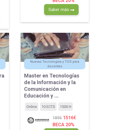
BECA 20%
Saber más
Nuevas Tecnologías y TICS para
docentes
ra
Master en Tecnologías
de la Información y la
Comunicación en
Educación y ...
Online
10 ECTS
1500 H
1516€
1895
BECA 20%